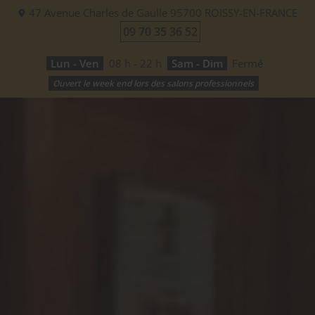
BRASSERIE
47 Avenue Charles de Gaulle
95700
ROISSY-EN-FRANCE
LE VILLAGE
09 70 35 36 52
Lun - Ven
08 h - 22 h
Sam - Dim
Fermé
Ouvert le week end lors des salons professionnels