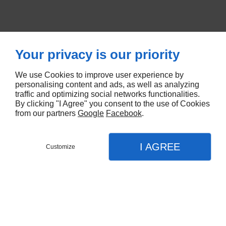
Confidentialité
Your privacy is our priority
BRASSERIE LE VILLAGE n'enregistre pas d'informations
We use Cookies to improve user experience by
personnelles permettant l'identification, à l'exception
personalising content and ads, as well as analyzing
des formulaires que l'utilisateur est libre de remplir.
traffic and optimizing social networks functionalities.
By clicking "I Agree" you consent to the use of Cookies
Ces informations ne seront pas utilisées sans votre
from our partners
Google
Facebook
.
accord, nous les utiliserons seulement pour vous
adresser des courriers, des brochures, des devis ou
vous contacter.
I AGREE
Customize
Réserver une table
Menu
Appel
Plan
Les informations recueillies sur les sites bénéficient de
la protection de la loi "Informatique et Libertés" n° 78-
Accueil
17 du 06 janvier 1978. Elles bénéficient d'un droit
Restaurant français
d'accès, de rectification, d'opposition à
communication et de suppression sur simple